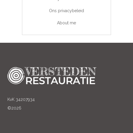
Ons privacybeleid
About me
KvK 34207934
©2026