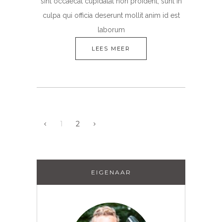
sint occaecat cupidatat non proident, sunt in
culpa qui officia deserunt mollit anim id est
laborum
LEES MEER
1
2
EIGENAAR