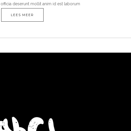
officia deserunt mollit anim id est laborum
LEES MEER