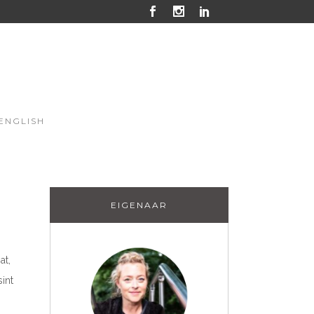
ENGLISH
EIGENAAR
at,
int