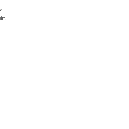
at,
int