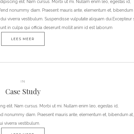
ipiscing elit. Nam cursus. Morbi ut mi. Nullam enim leo, egestas id,
eifend nonummy diam. Praesent mauris ante, elementum et, bibendum 
s dui viverra vestibulum. Suspendisse vulputate aliquam dui.Excepteur s
unt in culpa qui officia deserunt mollit anim id est laborum
LEES MEER
IN
Case Study
g elit. Nam cursus. Morbi ut mi. Nullam enim leo, egestas id,
fend nonummy diam. Praesent mauris ante, elementum et, bibendum at,
ui viverra vestibulum.