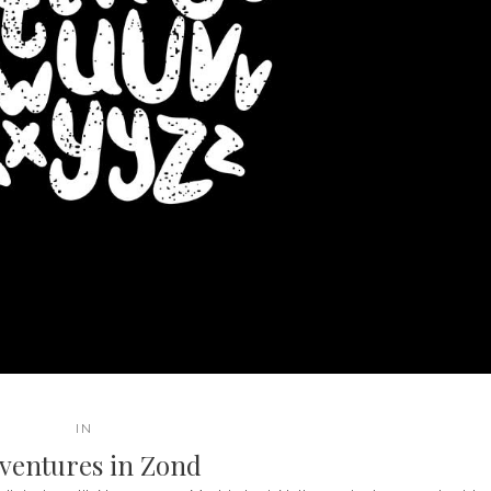
IN
ventures in Zond